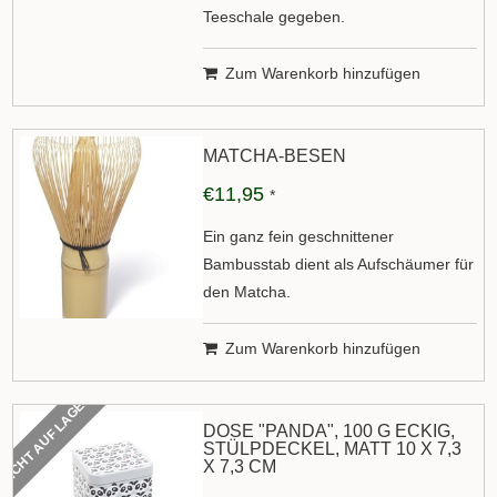
Teeschale gegeben.
Zum Warenkorb hinzufügen
MATCHA-BESEN
€11,95
*
Ein ganz fein geschnittener
Bambusstab dient als Aufschäumer für
den Matcha.
Zum Warenkorb hinzufügen
NICHT AUF LAGER
DOSE "PANDA", 100 G ECKIG,
STÜLPDECKEL, MATT 10 X 7,3
X 7,3 CM