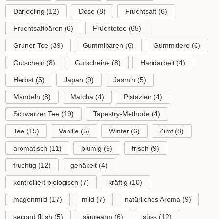
Darjeeling
(12)
Dose
(8)
Fruchtsaft
(6)
Fruchtsaftbären
(6)
Früchtetee
(65)
Grüner Tee
(39)
Gummibären
(6)
Gummitiere
(6)
Gutschein
(8)
Gutscheine
(8)
Handarbeit
(4)
Herbst
(5)
Japan
(9)
Jasmin
(5)
Mandeln
(8)
Matcha
(4)
Pistazien
(4)
Schwarzer Tee
(19)
Tapestry-Methode
(4)
Tee
(15)
Vanille
(5)
Winter
(6)
Zimt
(8)
aromatisch
(11)
blumig
(9)
frisch
(9)
fruchtig
(12)
gehäkelt
(4)
kontrolliert biologisch
(7)
kräftig
(10)
magenmild
(17)
mild
(7)
natürliches Aroma
(9)
second flush
(5)
säurearm
(6)
süss
(12)