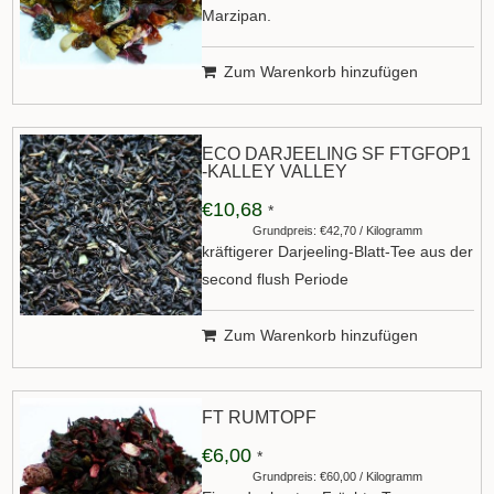
Marzipan.
Zum Warenkorb hinzufügen
ECO DARJEELING SF FTGFOP1
-KALLEY VALLEY
€10,68
*
Grundpreis: €42,70 / Kilogramm
kräftigerer Darjeeling-Blatt-Tee aus der
second flush Periode
Zum Warenkorb hinzufügen
FT RUMTOPF
€6,00
*
Grundpreis: €60,00 / Kilogramm