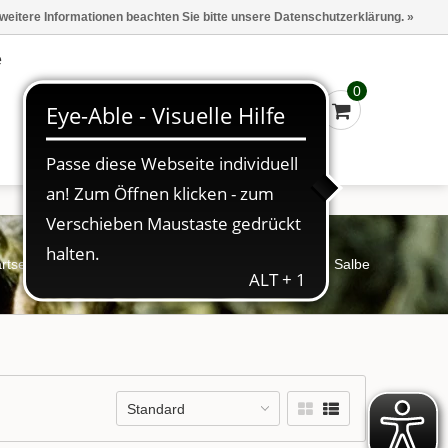
Marken
Kasse - €0,00
Anmelden
 weitere Informationen beachten Sie bitte unsere Datenschutzerklärung. »
e
0
rtseite
/
Hanf- und Naturprodukte
/
CBD Gel und Salbe
Standard