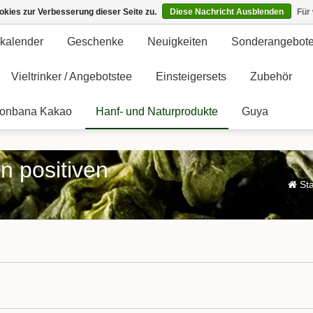
kies zur Verbesserung dieser Seite zu.
Diese Nachricht Ausblenden
Für
kalender
Geschenke
Neuigkeiten
Sonderangebot
Vieltrinker / Angebotstee
Einsteigersets
Zubehör
onbana Kakao
Hanf- und Naturprodukte
Guya
n positiven
Sta