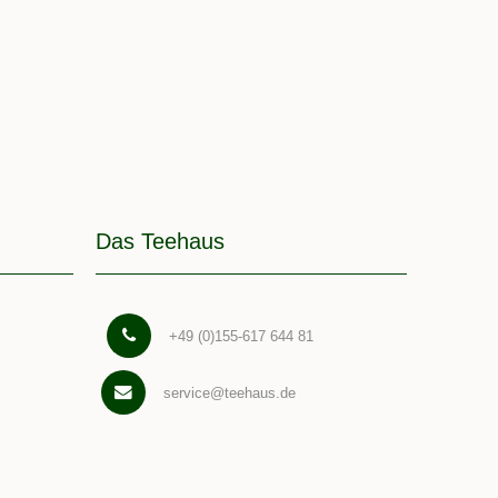
Das Teehaus
+49 (0)155-617 644 81
service@teehaus.de