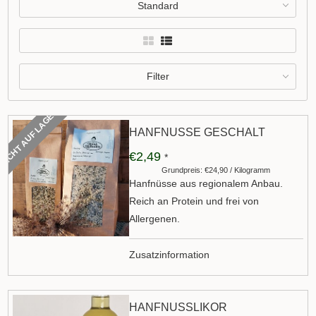
Standard
Filter
NICHT AUF LAGER
HANFNÜSSE GESCHÄLT
€2,49
*
Grundpreis: €24,90 / Kilogramm
Hanfnüsse aus regionalem Anbau.
Reich an Protein und frei von
Allergenen.
Zusatzinformation
HANFNUSSLIKÖR