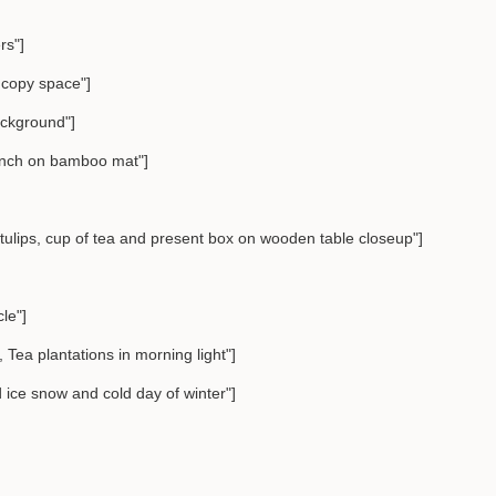
ers"]
 copy space"]
ckground"]
anch on bamboo mat"]
ulips, cup of tea and present box on wooden table closeup"]
le"]
Tea plantations in morning light"]
ice snow and cold day of winter"]