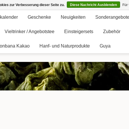
kies zur Verbesserung dieser Seite zu.
Diese Nachricht Ausblenden
Für
kalender
Geschenke
Neuigkeiten
Sonderangebot
Vieltrinker / Angebotstee
Einsteigersets
Zubehör
onbana Kakao
Hanf- und Naturprodukte
Guya