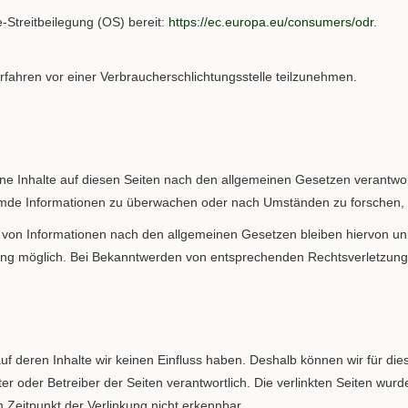
e-Streitbeilegung (OS) bereit:
https://ec.europa.eu/consumers/odr
.
verfahren vor einer Verbraucherschlichtungsstelle teilzunehmen.
ne Inhalte auf diesen Seiten nach den allgemeinen Gesetzen verantwort
fremde Informationen zu überwachen oder nach Umständen zu forschen, d
von Informationen nach den allgemeinen Gesetzen bleiben hiervon unbe
zung möglich. Bei Bekanntwerden von entsprechenden Rechtsverletzung
 auf deren Inhalte wir keinen Einfluss haben. Deshalb können wir für 
bieter oder Betreiber der Seiten verantwortlich. Die verlinkten Seiten w
 Zeitpunkt der Verlinkung nicht erkennbar.