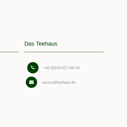
Das Teehaus
+49 (0)155-617 644 81
service@teehaus.de