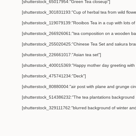
[shutterstock_65017954:"Green Tea closeup"]
[shutterstock_301831193:"Cup of herbal tea from wild flow
[shutterstock_119079139:"Rooibos Tea in a cup with lots of
[shutterstock_266926061:"tea composition on a wooden ba
[shutterstock_255020425:"Chinese Tea Set and sakura br
[shutterstock_226661017:"Asian tea set"]
[shutterstock_400015369:"Happy mother day greeting with t
[shutterstock_475741234:"Deck"]
[shutterstock_80880004:"air post with plane and grunge circ
[shutterstock_514386232:"The tea plantations background , 
[shutterstock_329111762:"blurred background of winter and 