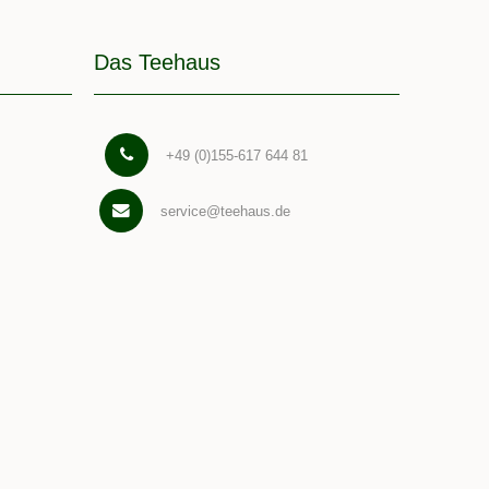
Das Teehaus
+49 (0)155-617 644 81
service@teehaus.de