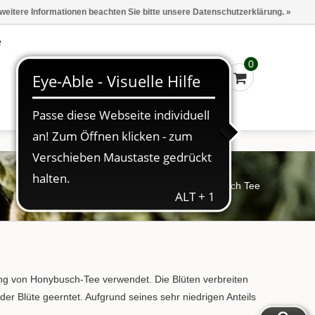
Marken
Kasse - €0,00
Anmelden
 weitere Informationen beachten Sie bitte unsere Datenschutzerklärung. »
e
0
Startseite
/
Tee
/
Honeybusch Tee
lung von Honybusch-Tee verwendet. Die Blüten verbreiten
r Blüte geerntet. Aufgrund seines sehr niedrigen Anteils
.