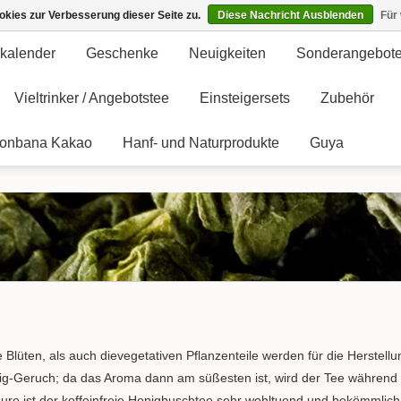
kies zur Verbesserung dieser Seite zu.
Diese Nachricht Ausblenden
Für
kalender
Geschenke
Neuigkeiten
Sonderangebot
Vieltrinker / Angebotstee
Einsteigersets
Zubehör
onbana Kakao
Hanf- und Naturprodukte
Guya
 Blüten, als auch dievegetativen Pflanzenteile werden für die Herstel
g-Geruch; da das Aroma dann am süßesten ist, wird der Tee während de
ure ist der koffeinfreie Honigbuschtee sehr wohltuend und bekömmlich