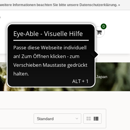
Marken
Kasse - €0,00
Anmelden
 weitere Informationen beachten Sie bitte unsere Datenschutzerklärung. »
e
0
Startseite
/
Tee
/
Grüner Tee
/
Grüner Tee Japan
Standard