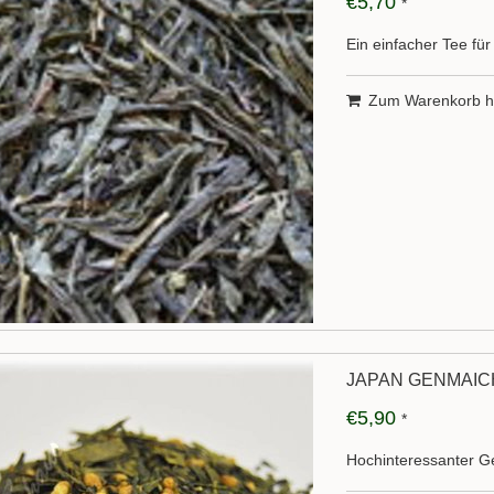
€5,70
*
Ein einfacher Tee fü
Zum Warenkorb h
JAPAN GENMAIC
€5,90
*
Hochinteressanter 