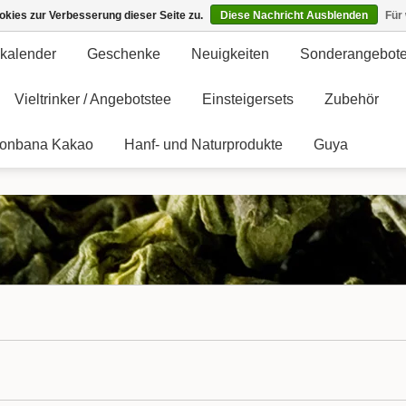
kies zur Verbesserung dieser Seite zu.
Diese Nachricht Ausblenden
Für
kalender
Geschenke
Neuigkeiten
Sonderangebot
Vieltrinker / Angebotstee
Einsteigersets
Zubehör
onbana Kakao
Hanf- und Naturprodukte
Guya