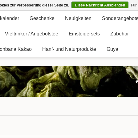
kies zur Verbesserung dieser Seite zu.
Diese Nachricht Ausblenden
Für
kalender
Geschenke
Neuigkeiten
Sonderangebot
Vieltrinker / Angebotstee
Einsteigersets
Zubehör
onbana Kakao
Hanf- und Naturprodukte
Guya