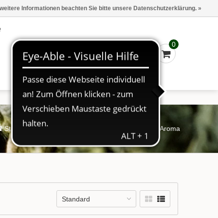
Marken
Kasse - €0,00
Anmelden
 weitere Informationen beachten Sie bitte unsere Datenschutzerklärung. »
e
0
Startseite
/
Tee
/
Früchtetee
/
Früchtetee mit Aroma
Standard