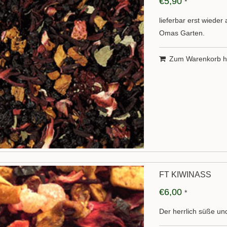
€5,90
*
lieferbar erst wiede
Omas Garten.
Zum Warenkorb h
FT KIWINASS
€6,00
*
Der herrlich süße u