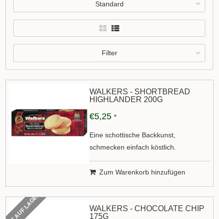
Standard
Filter
WALKERS - SHORTBREAD
HIGHLANDER 200G
€5,25
*
Eine schottische Backkunst,
schmecken einfach köstlich.
Zum Warenkorb hinzufügen
NICHT AUF LAGER
WALKERS - CHOCOLATE CHIP
175G