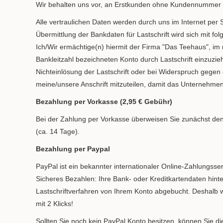
Wir behalten uns vor, an Erstkunden ohne Kundennummer da
Alle vertraulichen Daten werden durch uns im Internet per 
Übermittlung der Bankdaten für Lastschrift wird sich mit fo
Ich/Wir ermächtige(n) hiermit der Firma "Das Teehaus",
Bankleitzahl bezeichneten Konto durch Lastschrift einzuzieh
Nichteinlösung der Lastschrift oder bei Widerspruch gege
meine/unsere Anschrift mitzuteilen, damit das Unternehm
Bezahlung per Vorkasse (2,95 € Gebühr)
Bei der Zahlung per Vorkasse überweisen Sie zunächst den
(ca. 14 Tage).
Bezahlung per Paypal
PayPal ist ein bekannter internationaler Online-Zahlungsse
Sicheres Bezahlen: Ihre Bank- oder Kreditkartendaten hinte
Lastschriftverfahren von Ihrem Konto abgebucht. Deshalb w
mit 2 Klicks!
Sollten Sie noch kein PayPal Konto besitzen, können Sie di