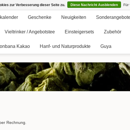
kies zur Verbesserung dieser Seite zu.
Diese Nachricht Ausblenden
Für
kalender
Geschenke
Neuigkeiten
Sonderangebot
Vieltrinker / Angebotstee
Einsteigersets
Zubehör
onbana Kakao
Hanf- und Naturprodukte
Guya
über Rechnung.