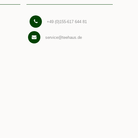
+49 (0)155-617 644 81
service@teehaus.de