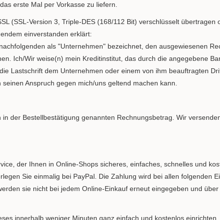
s erste Mal per Vorkasse zu liefern.
SSL (SSL-Version 3, Triple-DES (168/112 Bit) verschlüsselt übertragen
lgendem einverstanden erklärt:
 im nachfolgenden als "Unternehmen" bezeichnet, den ausgewiesenen
en. Ich/Wir weise(n) mein Kreditinstitut, das durch die angegebene Bank
n die Lastschrift dem Unternehmen oder einem von ihm beauftragten D
en seinen Anspruch gegen mich/uns geltend machen kann.
 in der Bestellbestätigung genannten Rechnungsbetrag. Wir versenden
rvice, der Ihnen in Online-Shops sicheres, einfaches, schnelles und ko
rlegen Sie einmalig bei PayPal. Die Zahlung wird bei allen folgenden E
erden sie nicht bei jedem Online-Einkauf erneut eingegeben und über 
eses innerhalb weniger Minuten ganz einfach und kostenlos einrichten.