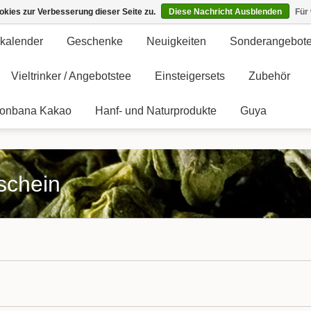
kies zur Verbesserung dieser Seite zu.
Diese Nachricht Ausblenden
Für
kalender
Geschenke
Neuigkeiten
Sonderangebot
Vieltrinker / Angebotstee
Einsteigersets
Zubehör
onbana Kakao
Hanf- und Naturprodukte
Guya
tschein