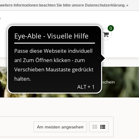
Marken
Kasse - €0,00
Anmelden
 weitere Informationen beachten Sie bitte unsere Datenschutzerklärung. »
e
0
Startseite
/
Schlagworte
/
Gutschein
Am meisten angesehen