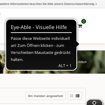
Marken
Kasse - €0,00
Anmelden
 weitere Informationen beachten Sie bitte unsere Datenschutzerklärung. »
e
0
Startseite
/
Schlagworte
/
weihnachtlich
Am meisten angesehen