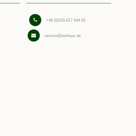
+49 (0)155-617 644 81
service@teehaus.de