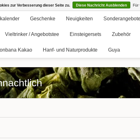
kies zur Verbesserung dieser Seite zu.
Diese Nachricht Ausblenden
Für
kalender
Geschenke
Neuigkeiten
Sonderangebot
Vieltrinker / Angebotstee
Einsteigersets
Zubehör
onbana Kakao
Hanf- und Naturprodukte
Guya
hnachtlich