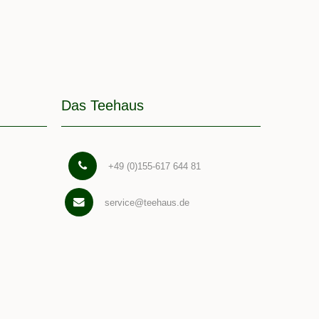
Das Teehaus
+49 (0)155-617 644 81
service@teehaus.de