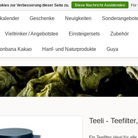
kies zur Verbesserung dieser Seite zu.
Diese Nachricht Ausblenden
Für
kalender
Geschenke
Neuigkeiten
Sonderangebot
Vieltrinker / Angebotstee
Einsteigersets
Zubehör
onbana Kakao
Hanf- und Naturprodukte
Guya
Teeli - Teefilter
Ein Teefilter ideal für al