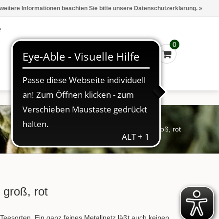
Marken
Kasse - €0,00
Anmelden
 weitere Informationen beachten Sie bitte unsere Datenschutzerklärung. »
e
0
Startseite
/
Zubehör
/
Teeli - Teefilter, groß, rot
, groß, rot
le Teesorten. Ein ganz feines Metallnetz läßt auch keinen