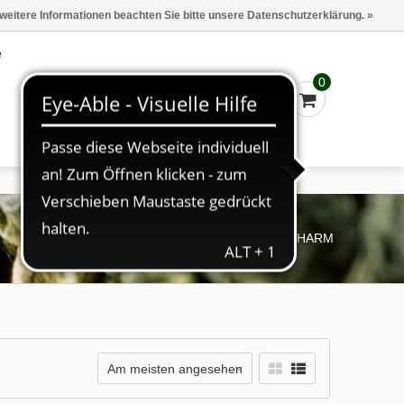
Marken
Kasse - €0,00
Anmelden
 weitere Informationen beachten Sie bitte unsere Datenschutzerklärung. »
e
0
Startseite
/
Marken
/
FLORAPHARM
Am meisten angesehen