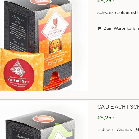
€6,25
*
schwarze Johannisbe
Zum Warenkorb h
GA DIE ACHT SC
€6,25
*
Erdbeer - Ananas -