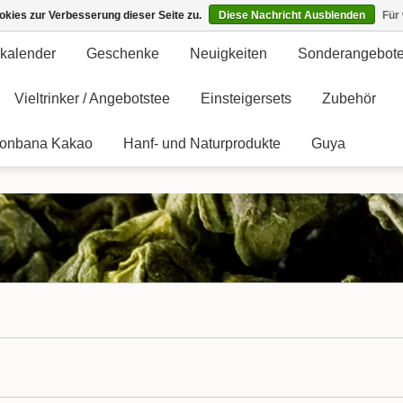
kies zur Verbesserung dieser Seite zu.
Diese Nachricht Ausblenden
Für
kalender
Geschenke
Neuigkeiten
Sonderangebot
Vieltrinker / Angebotstee
Einsteigersets
Zubehör
onbana Kakao
Hanf- und Naturprodukte
Guya