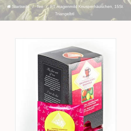
Startseite
/
Tee
/
FT magenmild Knusperhäuschen, 15St.
Triangelbtl