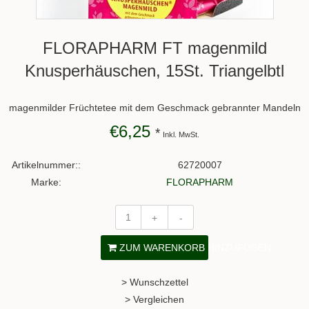
FLORAPHARM FT magenmild
Knusperhäuschen, 15St. Triangelbtl
magenmilder Früchtetee mit dem Geschmack gebrannter Mandeln
€6,25
*
Inkl. MwSt.
Artikelnummer::
62720007
Marke:
FLORAPHARM
+
-
ZUM WARENKORB HINZUFÜGEN
> Wunschzettel
> Vergleichen