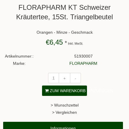
FLORAPHARM KT Schweizer
Kräutertee, 15St. Triangelbeutel
Orangen - Minze - Geschmack
€6,45
*
Inkl. MwSt.
Artikelnummer::
51930007
Marke:
FLORAPHARM
+
-
ZUM WARENKORB HINZUFÜGEN
> Wunschzettel
> Vergleichen
Informationen