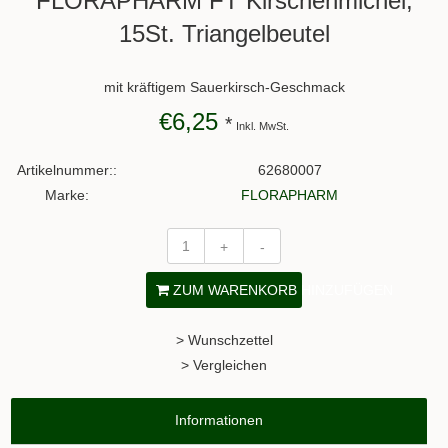
FLORAPHARM FT Kirschenmichel,
15St. Triangelbeutel
mit kräftigem Sauerkirsch-Geschmack
€6,25
*
Inkl. MwSt.
Artikelnummer::
62680007
Marke:
FLORAPHARM
+
-
ZUM WARENKORB HINZUFÜGEN
> Wunschzettel
> Vergleichen
Informationen