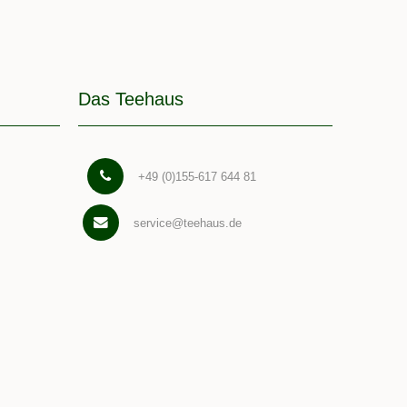
Das Teehaus
+49 (0)155-617 644 81
service@teehaus.de