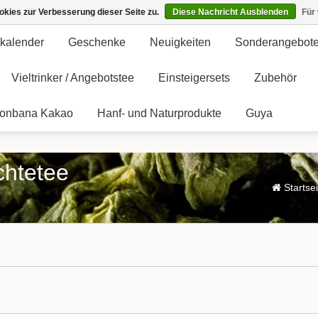
kies zur Verbesserung dieser Seite zu.
Diese Nachricht Ausblenden
Für
kalender
Geschenke
Neuigkeiten
Sonderangebot
Vieltrinker / Angebotstee
Einsteigersets
Zubehör
onbana Kakao
Hanf- und Naturprodukte
Guya
chtetee
Startsei