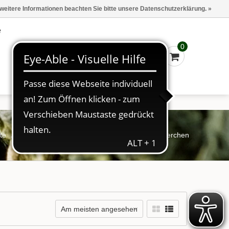
Marken
Kasse - €0,00
Anmelden
 weitere Informationen beachten Sie bitte unsere Datenschutzerklärung. »
e
0
te
/
Schlagworte
/
Früchtetee Magenmild Himbeerchen
Am meisten angesehen