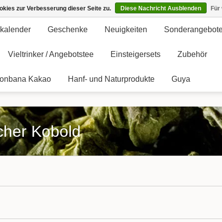
kies zur Verbesserung dieser Seite zu.
Diese Nachricht Ausblenden
Für
kalender
Geschenke
Neuigkeiten
Sonderangebot
Vieltrinker / Angebotstee
Einsteigersets
Zubehör
onbana Kakao
Hanf- und Naturprodukte
Guya
echer Kobold