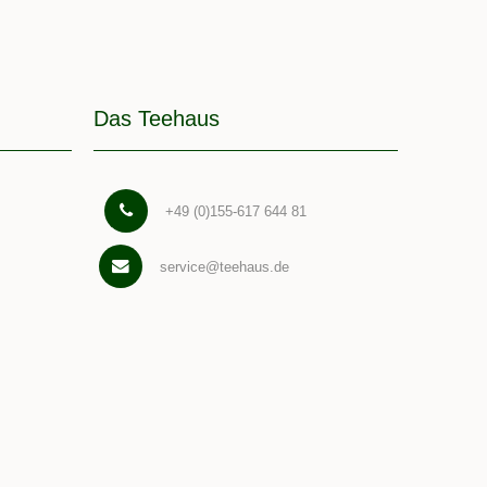
Das Teehaus
+49 (0)155-617 644 81
service@teehaus.de