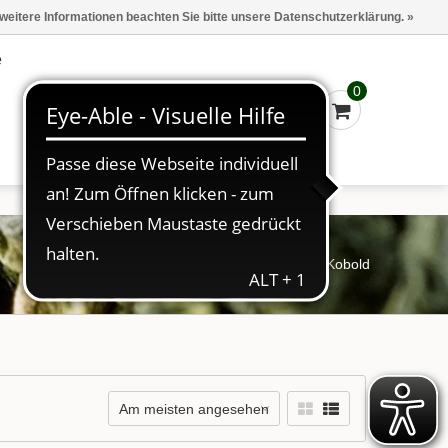
Marken
Kasse - €0,00
Anmelden
 weitere Informationen beachten Sie bitte unsere Datenschutzerklärung. »
e
0
Startseite
/
Schlagworte
/
Frecher Kobold
Am meisten angesehen