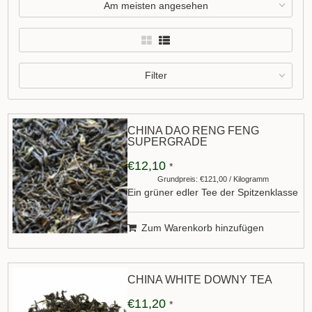
Am meisten angesehen
Filter
CHINA DAO RENG FENG
SUPERGRADE
€12,10
*
Grundpreis: €121,00 / Kilogramm
Ein grüner edler Tee der Spitzenklasse
Zum Warenkorb hinzufügen
CHINA WHITE DOWNY TEA
€11,20
*