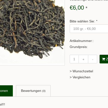
€6,00
*
Bitte wählen Sie:
*
Artikelnummer::
Grundpreis:
Z
+
-
> Wunschzettel
> Vergleichen
ionen
Bewertungen
(0)
l!!!