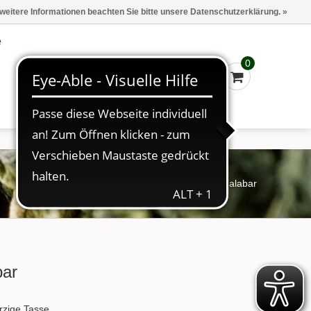
Marken
Kasse - €0,00
Anmelden
 weitere Informationen beachten Sie bitte unsere Datenschutzerklärung. »
e
0
Startseite
/
Tee
/
Java OP Malabar
bar
ürzige Tasse