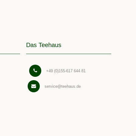
Das Teehaus
+49 (0)155-617 644 81
service@teehaus.de