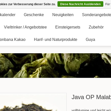
kies zur Verbesserung dieser Seite zu.
Diese Nachricht Ausblenden
Für
kalender
Geschenke
Neuigkeiten
Sonderangebot
Vieltrinker / Angebotstee
Einsteigersets
Zubehör
onbana Kakao
Hanf- und Naturprodukte
Guya
Java OP Mala
vollblumige und leicht w