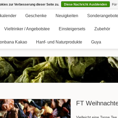
kies zur Verbesserung dieser Seite zu.
Diese Nachricht Ausblenden
Für
kalender
Geschenke
Neuigkeiten
Sonderangebot
Vieltrinker / Angebotstee
Einsteigersets
Zubehör
onbana Kakao
Hanf- und Naturprodukte
Guya
FT Weihnacht
Vielleicht eine Tasse T