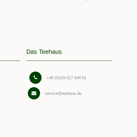
Das Teehaus
+49 (0)155-617 644 81
service@teehaus.de