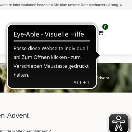
Marken
Kasse - €0,00
Anmelden
 weitere Informationen beachten Sie bitte unsere Datenschutzerklärung. »
e
0
Startseite
/
Tee
/
FT Weihnachten-Advent
en-Advent
ee mit dem Weihnachtsmann?