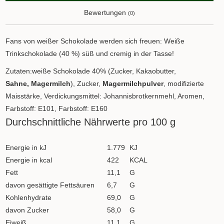
Bewertungen
(0)
Fans von weißer Schokolade werden sich freuen: Weiße
Trinkschokolade (40 %) süß und cremig in der Tasse!
Zutaten:weiße Schokolade 40% (Zucker, Kakaobutter,
Sahne
,
Magermilch
), Zucker,
Magermilchpulver
, modifizierte
Maisstärke, Verdickungsmittel: Johannisbrotkernmehl, Aromen,
Farbstoff: E101, Farbstoff: E160
Durchschnittliche Nährwerte pro 100 g
Energie in kJ
1.779
KJ
Energie in kcal
422
KCAL
Fett
11,1
G
davon gesättigte Fettsäuren
6,7
G
Kohlenhydrate
69,0
G
davon Zucker
58,0
G
Eiweiß
11,1
G