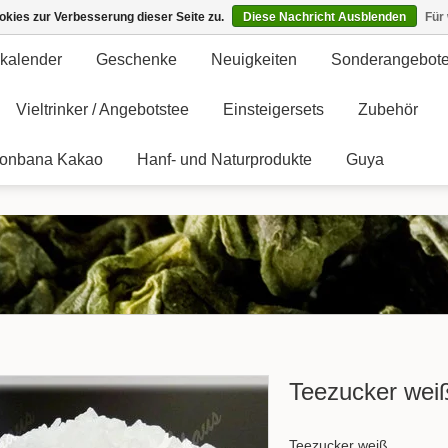
kies zur Verbesserung dieser Seite zu.
Diese Nachricht Ausblenden
Für
kalender
Geschenke
Neuigkeiten
Sonderangebot
Vieltrinker / Angebotstee
Einsteigersets
Zubehör
onbana Kakao
Hanf- und Naturprodukte
Guya
Teezucker wei
Teezucker weiß