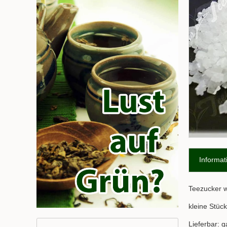
Informat
Teezucker 
kleine Stüc
Lieferbar: g