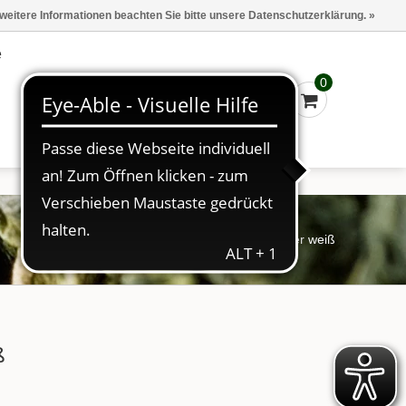
Marken
Kasse - €0,00
Anmelden
 weitere Informationen beachten Sie bitte unsere Datenschutzerklärung. »
e
0
Startseite
/
Süßes zum Tee
/
Teezucker weiß
ß