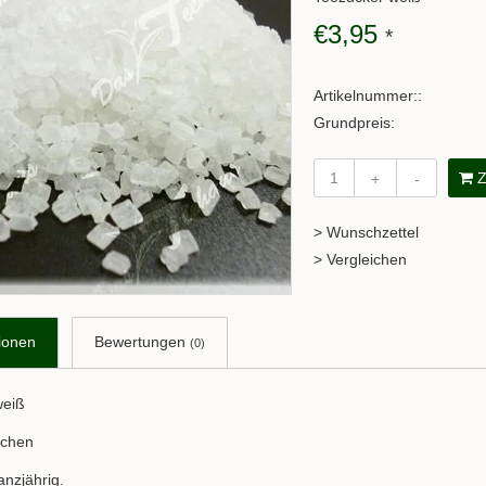
€3,95
*
Artikelnummer::
Grundpreis:
Z
+
-
> Wunschzettel
> Vergleichen
ionen
Bewertungen
(0)
weiß
kchen
anzjährig.