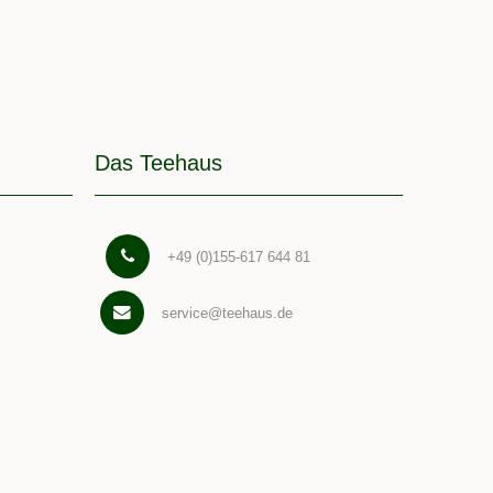
Das Teehaus
+49 (0)155-617 644 81
service@teehaus.de