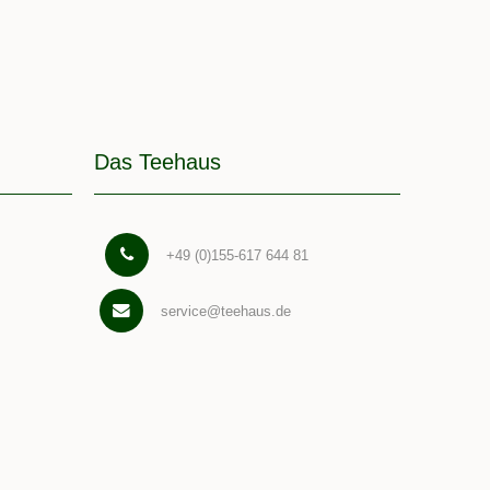
Das Teehaus
+49 (0)155-617 644 81
service@teehaus.de