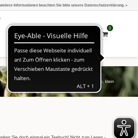
Marken
Kasse - €0,00
Anmelden
 weitere Informationen beachten Sie bitte unsere Datenschutzerklärung. »
e
0
Startseite
/
Geschenke
/
Teebuch, klein
henken Sie doch einmal ein Teebuch! Nicht zum Lesen -