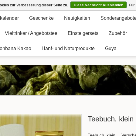
kies zur Verbesserung dieser Seite zu.
Diese Nachricht Ausblenden
Für
kalender
Geschenke
Neuigkeiten
Sonderangebot
Vieltrinker / Angebotstee
Einsteigersets
Zubehör
onbana Kakao
Hanf- und Naturprodukte
Guya
Teebuch, klein
Teebuch, klein ... Versc