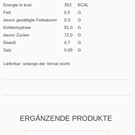
Energie in kcal
353
KCAL
Fett
0,5
G
davon gesättigte Fettsäuren
0,3
G
Kohlenhydrate
81,0
G
davon Zucker
72,0
G
Eiweiß
4,7
G
Salz
0,09
G
Lieferbar: solange der Vorrat reicht
ERGÄNZENDE PRODUKTE