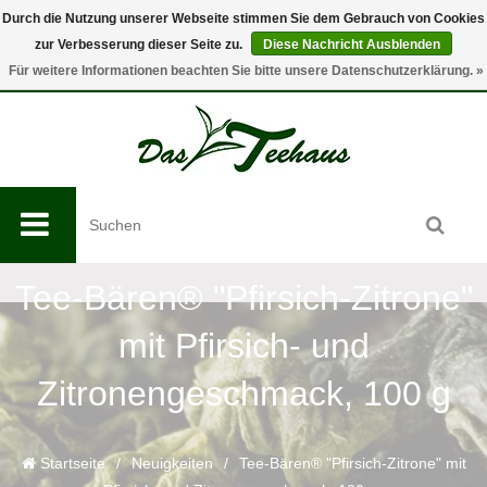
Durch die Nutzung unserer Webseite stimmen Sie dem Gebrauch von Cookies
zur Verbesserung dieser Seite zu.
Diese Nachricht Ausblenden
0
Für weitere Informationen beachten Sie bitte unsere Datenschutzerklärung. »
Tee-Bären® "Pfirsich-Zitrone"
mit Pfirsich- und
Zitronengeschmack, 100 g
Startseite
/
Neuigkeiten
/
Tee-Bären® "Pfirsich-Zitrone" mit