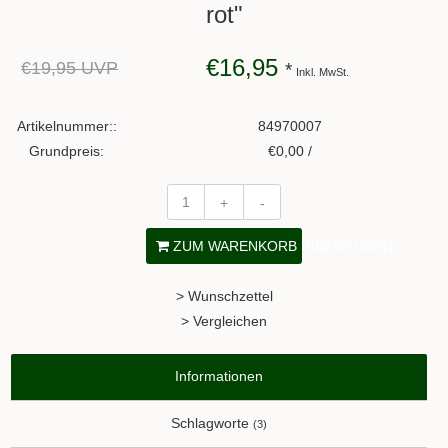
rot"
€16,95
€19,95 UVP
*
Inkl. MwSt.
Artikelnummer::
84970007
Grundpreis:
€0,00 /
+
-
ZUM WARENKORB HINZUFÜGEN
> Wunschzettel
> Vergleichen
Informationen
Schlagworte
(3)