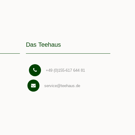
Das Teehaus
+49 (0)155-617 644 81
service@teehaus.de