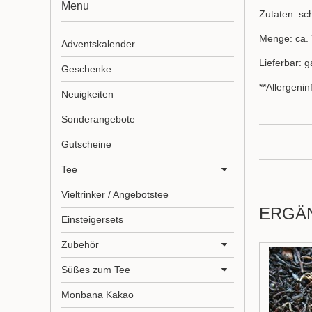
Menu
Zutaten: sc
Menge: ca. 
Adventskalender
Lieferbar: g
Geschenke
**Allergeni
Neuigkeiten
Sonderangebote
Gutscheine
Tee
Vieltrinker / Angebotstee
ERGÄ
Einsteigersets
Zubehör
Süßes zum Tee
Monbana Kakao