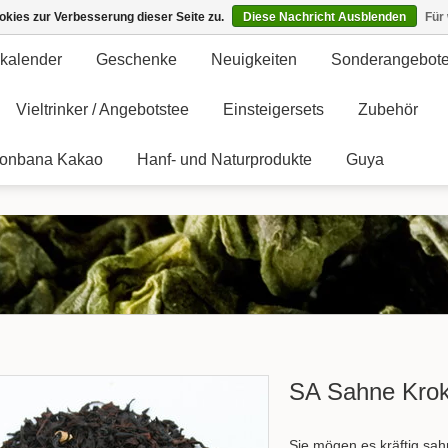
kies zur Verbesserung dieser Seite zu.
Diese Nachricht Ausblenden
Für
kalender
Geschenke
Neuigkeiten
Sonderangebot
Vieltrinker / Angebotstee
Einsteigersets
Zubehör
onbana Kakao
Hanf- und Naturprodukte
Guya
SA Sahne Krok
Sie mögen es kräftig sah