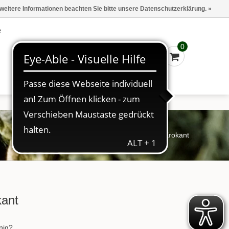
Marken
Kasse - €0,00
Anmelden
 weitere Informationen beachten Sie bitte unsere Datenschutzerklärung. »
e
0
Startseite
/
Tee
/
SA Sahne Krokant
ant
nig?