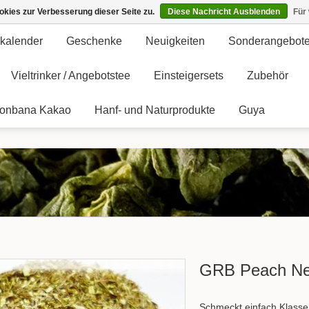
kies zur Verbesserung dieser Seite zu.
Diese Nachricht Ausblenden
Für
kalender
Geschenke
Neuigkeiten
Sonderangebot
Vieltrinker / Angebotstee
Einsteigersets
Zubehör
onbana Kakao
Hanf- und Naturprodukte
Guya
GRB Peach Ne
Schmeckt einfach Klasse 