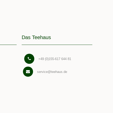
Das Teehaus
+49 (0)155-617 644 81
service@teehaus.de