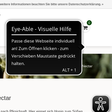
Marken
Kasse - €0,00
Anmelden
 weitere Informationen beachten Sie bitte unsere Datenschutzerklärung. »
e
0
Startseite
/
Tee
/
GRB Peach Nectar
ctar
nach Pfirsichsaft. Hier eignet sich Honig zum Süßen.