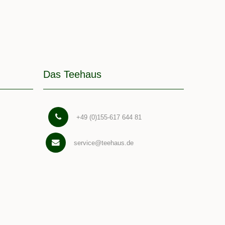
Das Teehaus
+49 (0)155-617 644 81
service@teehaus.de