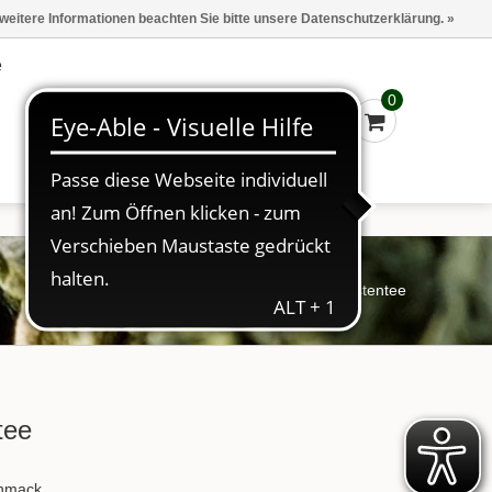
Marken
Kasse - €0,00
Anmelden
 weitere Informationen beachten Sie bitte unsere Datenschutzerklärung. »
e
0
Startseite
/
Tee
/
GA Optimistentee
tee
chmack