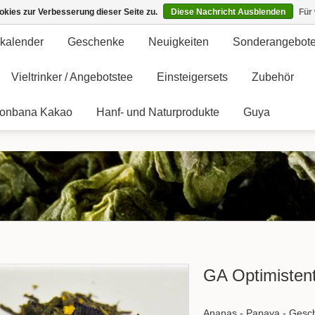
kies zur Verbesserung dieser Seite zu.
Diese Nachricht Ausblenden
Für
kalender
Geschenke
Neuigkeiten
Sonderangebot
Vieltrinker / Angebotstee
Einsteigersets
Zubehör
onbana Kakao
Hanf- und Naturprodukte
Guya
GA Optimisten
Ananas - Papaya - Ges