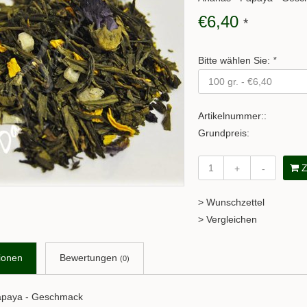
€6,40
*
Bitte wählen Sie:
*
Artikelnummer::
Grundpreis:
Z
+
-
> Wunschzettel
> Vergleichen
ionen
Bewertungen
(0)
apaya - Geschmack