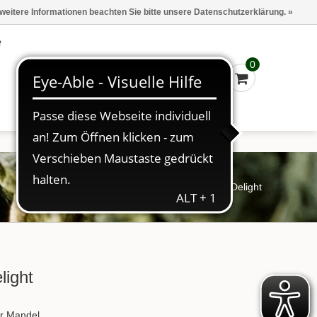
Marken
Kasse - €0,00
Anmelden
 weitere Informationen beachten Sie bitte unsere Datenschutzerklärung. »
e
0
Startseite
/
Tee
/
FT Winter´s Delight
light
er Mandel