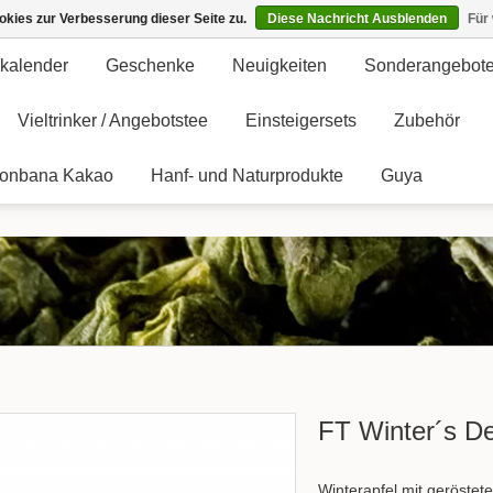
kies zur Verbesserung dieser Seite zu.
Diese Nachricht Ausblenden
Für
kalender
Geschenke
Neuigkeiten
Sonderangebot
Vieltrinker / Angebotstee
Einsteigersets
Zubehör
onbana Kakao
Hanf- und Naturprodukte
Guya
FT Winter´s De
Winterapfel mit geröstet