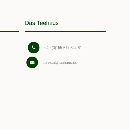
Das Teehaus
+49 (0)155-617 644 81
service@teehaus.de