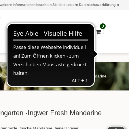
Marken
Kasse - €0,00
Anmelden
 weitere Informationen beachten Sie bitte unsere Datenschutzerklärung. »
e
0
/
Tee
/
FT Apfel-/Birnengarten -Ingwer Fresh Mandarine
engarten -Ingwer Fresh Mandarine
enmilde, frische Mandarine, feiner Ingwer