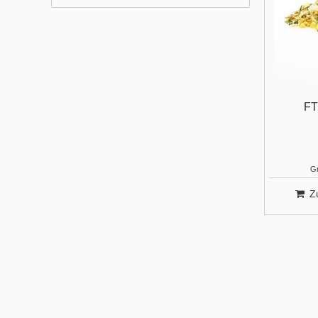
FT
Gr
Z