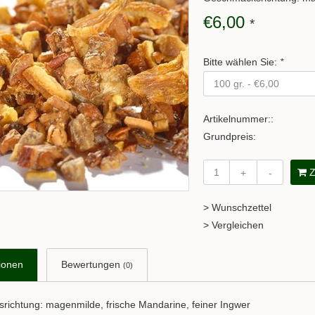
€6,00
*
Bitte wählen Sie:
*
Artikelnummer::
Grundpreis:
Z
+
-
> Wunschzettel
> Vergleichen
ionen
Bewertungen
(0)
ichtung: magenmilde, frische Mandarine, feiner Ingwer