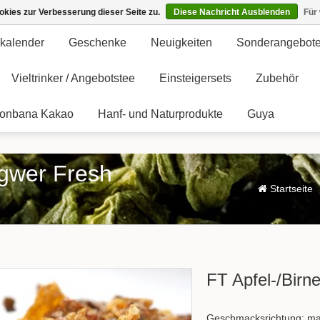
kies zur Verbesserung dieser Seite zu.
Diese Nachricht Ausblenden
Für
kalender
Geschenke
Neuigkeiten
Sonderangebot
Vieltrinker / Angebotstee
Einsteigersets
Zubehör
onbana Kakao
Hanf- und Naturprodukte
Guya
ngwer Fresh
Startseite
FT Apfel-/Birn
Geschmacksrichtung: mag