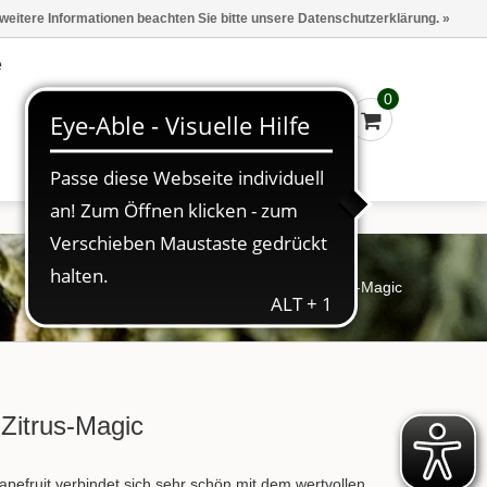
Marken
Kasse - €0,00
Anmelden
 weitere Informationen beachten Sie bitte unsere Datenschutzerklärung. »
e
0
Startseite
/
Tee
/
ECO Fruechte Zitrus-Magic
Zitrus-Magic
apefruit verbindet sich sehr schön mit dem wertvollen