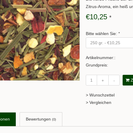
Zitrus-Aroma, ein heiß u
€10,25
*
Bitte wählen Sie:
*
Artikelnummer::
Grundpreis:
Z
+
-
> Wunschzettel
> Vergleichen
ionen
Bewertungen
(0)