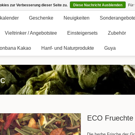
kies zur Verbesserung dieser Seite zu.
Diese Nachricht Ausblenden
Für
kalender
Geschenke
Neuigkeiten
Sonderangebot
Vieltrinker / Angebotstee
Einsteigersets
Zubehör
onbana Kakao
Hanf- und Naturprodukte
Guya
ic
ECO Fruechte 
Die herbe Frische der Gr