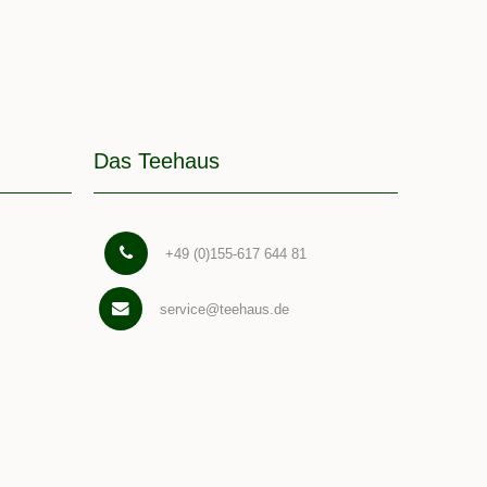
Das Teehaus
+49 (0)155-617 644 81
service@teehaus.de