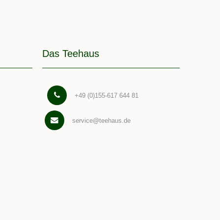
Das Teehaus
+49 (0)155-617 644 81
service@teehaus.de