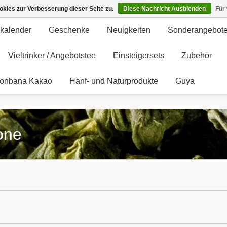
kies zur Verbesserung dieser Seite zu.
Diese Nachricht Ausblenden
Für
kalender
Geschenke
Neuigkeiten
Sonderangebot
Vieltrinker / Angebotstee
Einsteigersets
Zubehör
onbana Kakao
Hanf- und Naturprodukte
Guya
rone