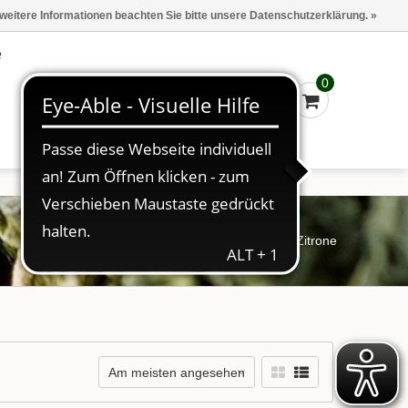
Marken
Kasse - €0,00
Anmelden
 weitere Informationen beachten Sie bitte unsere Datenschutzerklärung. »
e
0
Startseite
/
Schlagworte
/
Zitrone
Am meisten angesehen