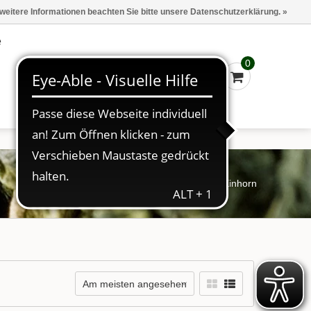
Marken
Kasse - €0,00
Anmelden
 weitere Informationen beachten Sie bitte unsere Datenschutzerklärung. »
e
0
Startseite
/
Schlagworte
/
Rosa Einhorn
Am meisten angesehen