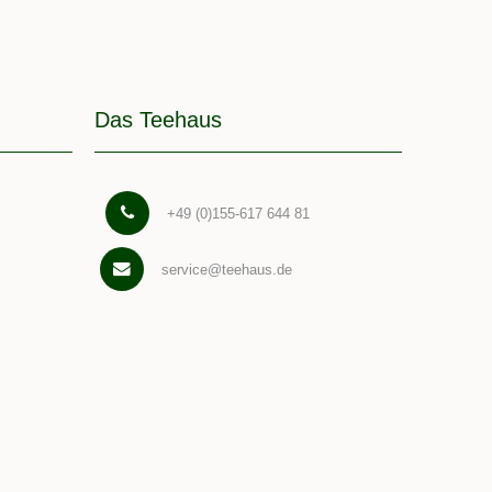
Das Teehaus
+49 (0)155-617 644 81
service@teehaus.de