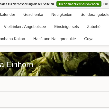
kies zur Verbesserung dieser Seite zu.
Diese Nachricht Ausblenden
Für
kalender
Geschenke
Neuigkeiten
Sonderangebot
Vieltrinker / Angebotstee
Einsteigersets
Zubehör
onbana Kakao
Hanf- und Naturprodukte
Guya
sa Einhorn