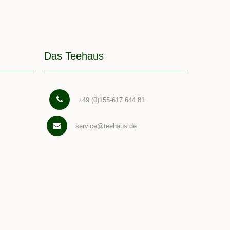
Das Teehaus
+49 (0)155-617 644 81
service@teehaus.de