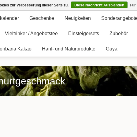
kies zur Verbesserung dieser Seite zu.
Diese Nachricht Ausblenden
Für
kalender
Geschenke
Neuigkeiten
Sonderangebot
Vieltrinker / Angebotstee
Einsteigersets
Zubehör
onbana Kakao
Hanf- und Naturprodukte
Guya
oghurtgeschmack