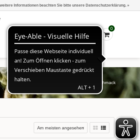
Marken
Kasse - €0,00
Anmelden
 weitere Informationen beachten Sie bitte unsere Datenschutzerklärung. »
e
0
Startseite
/
Schlagworte
/
Joghurtgeschmack
Am meisten angesehen