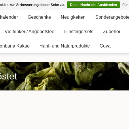
kies zur Verbesserung dieser Seite zu.
Diese Nachricht Ausblenden
Für
kalender
Geschenke
Neuigkeiten
Sonderangebot
Vieltrinker / Angebotstee
Einsteigersets
Zubehör
onbana Kakao
Hanf- und Naturprodukte
Guya
östet