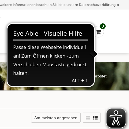
Marken
Kasse - €0,00
Anmelden
 weitere Informationen beachten Sie bitte unsere Datenschutzerklärung. »
e
0
Startseite
/
Schlagworte
/
geröstet
Am meisten angesehen