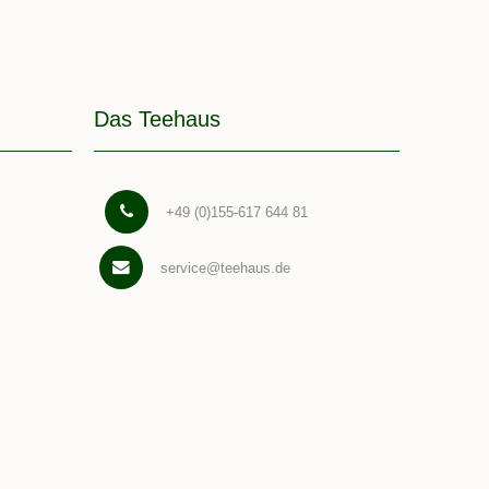
Das Teehaus
+49 (0)155-617 644 81
service@teehaus.de