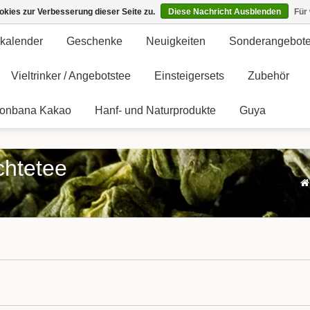
kies zur Verbesserung dieser Seite zu.
Diese Nachricht Ausblenden
Für
kalender
Geschenke
Neuigkeiten
Sonderangebot
Vieltrinker / Angebotstee
Einsteigersets
Zubehör
onbana Kakao
Hanf- und Naturprodukte
Guya
chtetee