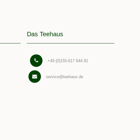
Das Teehaus
+49 (0)155-617 644 81
service@teehaus.de