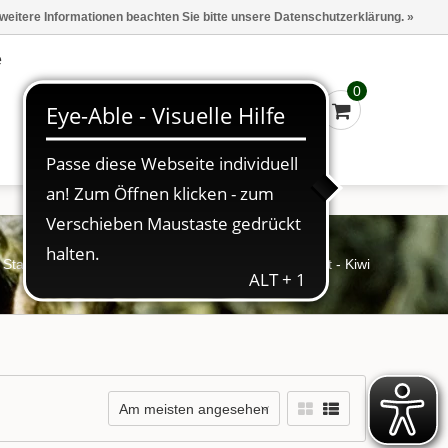
Marken
Kasse - €0,00
Anmelden
 weitere Informationen beachten Sie bitte unsere Datenschutzerklärung. »
e
0
Startseite
/
Schlagworte
/
Früchtetee Sternfrucht - Kiwi
Am meisten angesehen