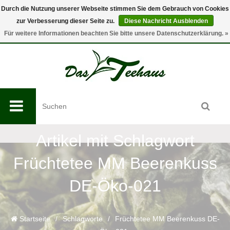
Durch die Nutzung unserer Webseite stimmen Sie dem Gebrauch von Cookies
zur Verbesserung dieser Seite zu.
Diese Nachricht Ausblenden
0
Für weitere Informationen beachten Sie bitte unsere Datenschutzerklärung. »
Artikel mit Schlagwort
Früchtetee MM Beerenkuss
DE-Öko-021
Startseite
/
Schlagworte
/
Früchtetee MM Beerenkuss DE-