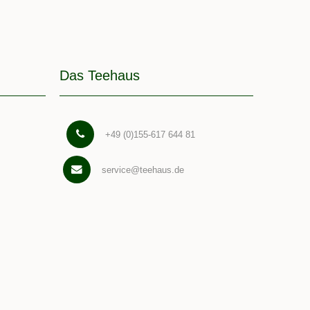
Das Teehaus
+49 (0)155-617 644 81
service@teehaus.de