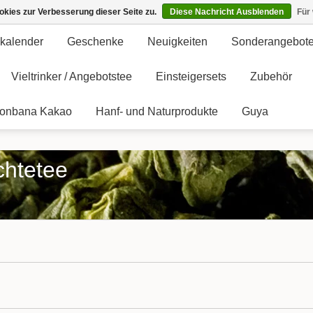
kies zur Verbesserung dieser Seite zu.
Diese Nachricht Ausblenden
Für
kalender
Geschenke
Neuigkeiten
Sonderangebot
Vieltrinker / Angebotstee
Einsteigersets
Zubehör
onbana Kakao
Hanf- und Naturprodukte
Guya
chtetee