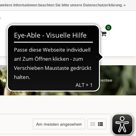
Marken
Kasse - €0,00
Anmelden
 weitere Informationen beachten Sie bitte unsere Datenschutzerklärung. »
e
0
Startseite
/
Schlagworte
/
Früchtetee Eisblumentee
Am meisten angesehen