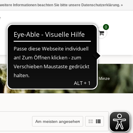
Marken
Kasse - €0,00
Anmelden
 weitere Informationen beachten Sie bitte unsere Datenschutzerklärung. »
e
0
/
Schlagworte
/
Früchtetee Apfeltraum Apfel liebt Minze
Am meisten angesehen