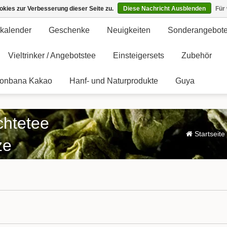
kies zur Verbesserung dieser Seite zu.
Diese Nachricht Ausblenden
Für
kalender
Geschenke
Neuigkeiten
Sonderangebot
Vieltrinker / Angebotstee
Einsteigersets
Zubehör
onbana Kakao
Hanf- und Naturprodukte
Guya
chtetee
Startseite
ze