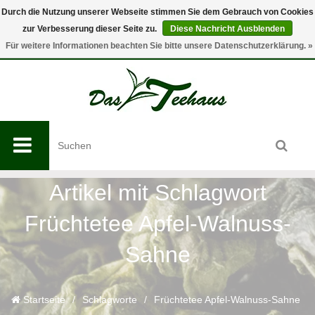
Durch die Nutzung unserer Webseite stimmen Sie dem Gebrauch von Cookies
zur Verbesserung dieser Seite zu.
Diese Nachricht Ausblenden
0
Für weitere Informationen beachten Sie bitte unsere Datenschutzerklärung. »
Artikel mit Schlagwort
Früchtetee Apfel-Walnuss-
Sahne
Startseite
/
Schlagworte
/
Früchtetee Apfel-Walnuss-Sahne