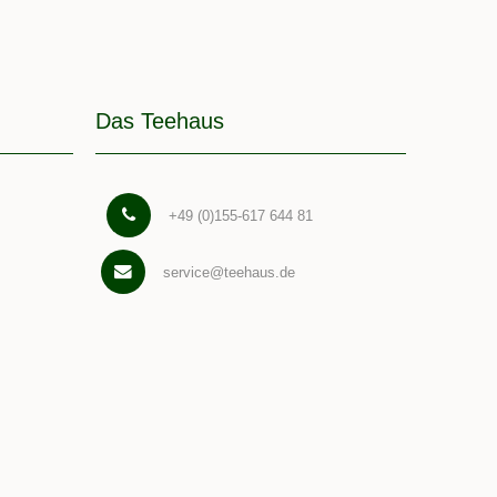
Das Teehaus
+49 (0)155-617 644 81
service@teehaus.de