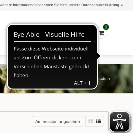
Marken
Kasse - €0,00
Anmelden
 weitere Informationen beachten Sie bitte unsere Datenschutzerklärung. »
e
0
Startseite
/
Schlagworte
/
Fichtennadeln
Am meisten angesehen