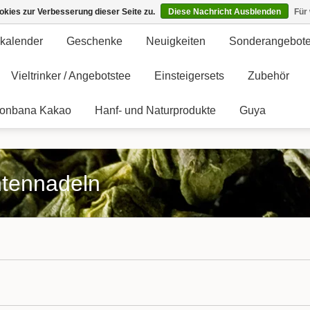
kies zur Verbesserung dieser Seite zu.
Diese Nachricht Ausblenden
Für
kalender
Geschenke
Neuigkeiten
Sonderangebot
Vieltrinker / Angebotstee
Einsteigersets
Zubehör
onbana Kakao
Hanf- und Naturprodukte
Guya
chtennadeln