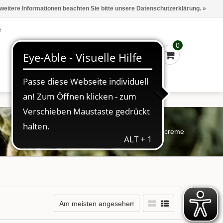
Marken
Kasse - €0,00
Anmelden
 weitere Informationen beachten Sie bitte unsere Datenschutzerklärung. »
e
0
Startseite
/
Schlagworte
/
creme
Am meisten angesehen