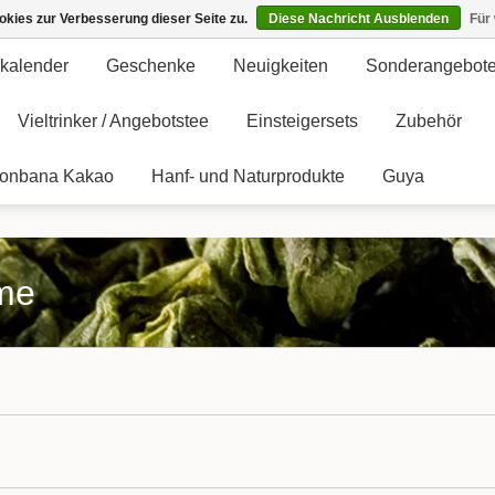
kies zur Verbesserung dieser Seite zu.
Diese Nachricht Ausblenden
Für
kalender
Geschenke
Neuigkeiten
Sonderangebot
Vieltrinker / Angebotstee
Einsteigersets
Zubehör
onbana Kakao
Hanf- und Naturprodukte
Guya
eme