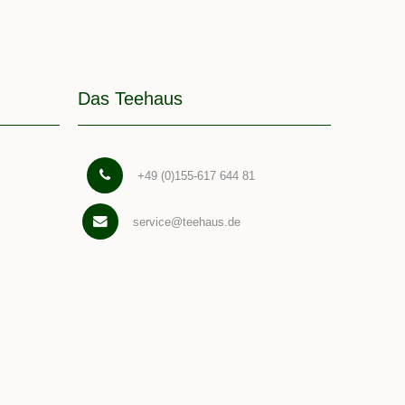
Das Teehaus
+49 (0)155-617 644 81
service@teehaus.de