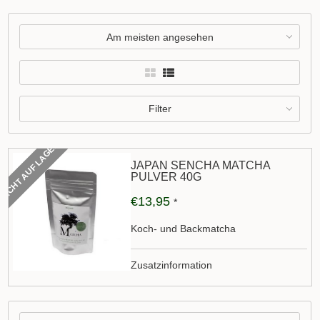
Am meisten angesehen
Filter
NICHT AUF LAGER
JAPAN SENCHA MATCHA
PULVER 40G
€13,95
*
Koch- und Backmatcha
Zusatzinformation