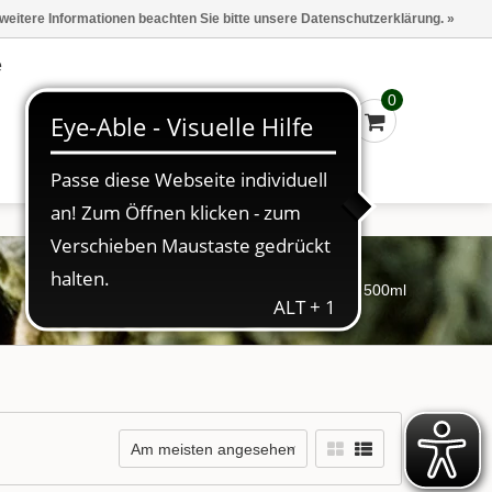
Marken
Kasse - €0,00
Anmelden
 weitere Informationen beachten Sie bitte unsere Datenschutzerklärung. »
e
0
Startseite
/
Schlagworte
/
500ml
Am meisten angesehen