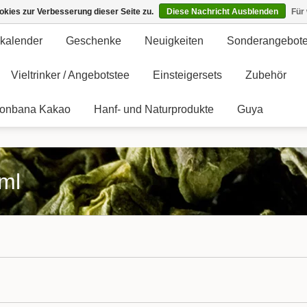
kies zur Verbesserung dieser Seite zu.
Diese Nachricht Ausblenden
Für
kalender
Geschenke
Neuigkeiten
Sonderangebot
Vieltrinker / Angebotstee
Einsteigersets
Zubehör
onbana Kakao
Hanf- und Naturprodukte
Guya
0ml