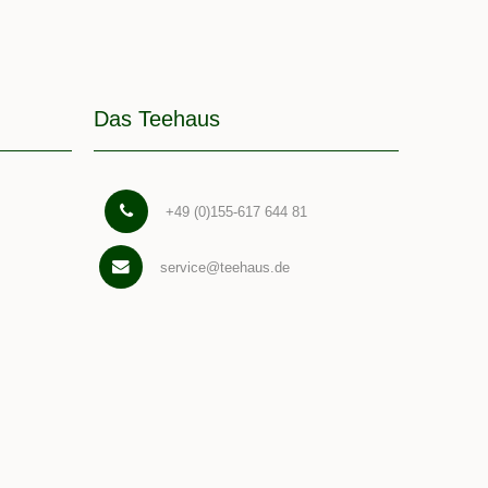
Das Teehaus
+49 (0)155-617 644 81
service@teehaus.de